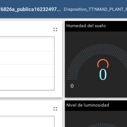
D00000001+36__b7d73390-c61c-11eb-8efd-371e5f76826a_publica1623249781377
Humedad del suelo
Nivel de luminosidad