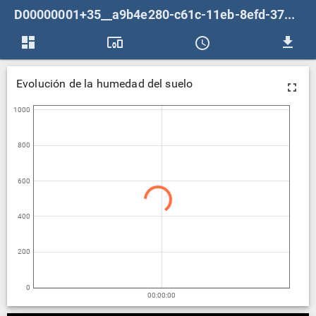
D00000001+35__a9b4e280-c61c-11eb-8efd-371e5f76826a_publica1623249769841
dashboards
devices_other
file_download
Evolución de la humedad del suelo
1000
800
600
400
200
0
00:00:00